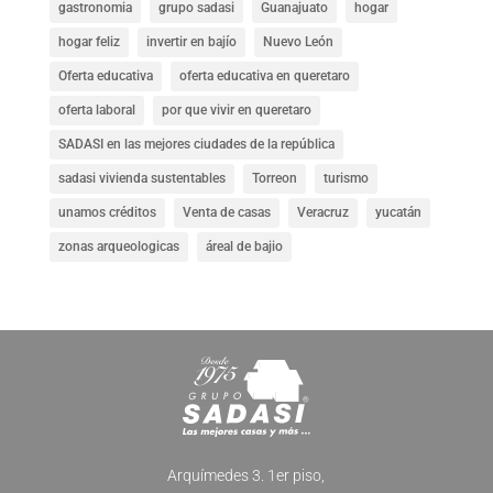
gastronomia
grupo sadasi
Guanajuato
hogar
hogar feliz
invertir en bajío
Nuevo León
Oferta educativa
oferta educativa en queretaro
oferta laboral
por que vivir en queretaro
SADASI en las mejores ciudades de la república
sadasi vivienda sustentables
Torreon
turismo
unamos créditos
Venta de casas
Veracruz
yucatán
zonas arqueologicas
áreal de bajio
Arquímedes 3. 1er piso,