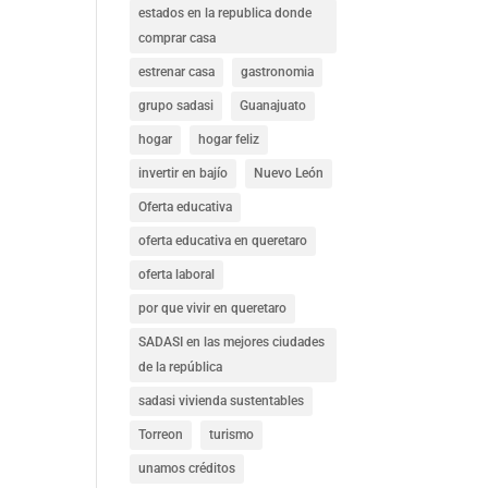
estados en la republica donde
comprar casa
estrenar casa
gastronomia
grupo sadasi
Guanajuato
hogar
hogar feliz
invertir en bajío
Nuevo León
Oferta educativa
oferta educativa en queretaro
oferta laboral
por que vivir en queretaro
SADASI en las mejores ciudades
de la república
sadasi vivienda sustentables
Torreon
turismo
unamos créditos