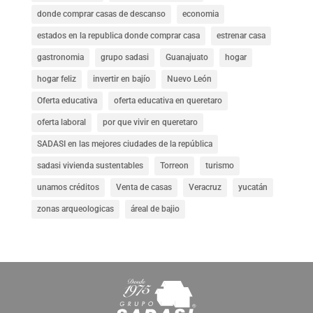
donde comprar casas de descanso
economia
estados en la republica donde comprar casa
estrenar casa
gastronomia
grupo sadasi
Guanajuato
hogar
hogar feliz
invertir en bajío
Nuevo León
Oferta educativa
oferta educativa en queretaro
oferta laboral
por que vivir en queretaro
SADASI en las mejores ciudades de la república
sadasi vivienda sustentables
Torreon
turismo
unamos créditos
Venta de casas
Veracruz
yucatán
zonas arqueologicas
áreal de bajio