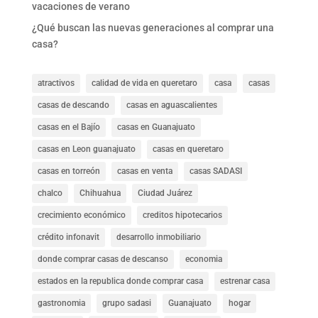
vacaciones de verano
¿Qué buscan las nuevas generaciones al comprar una
casa?
atractivos
calidad de vida en queretaro
casa
casas
casas de descando
casas en aguascalientes
casas en el Bajío
casas en Guanajuato
casas en Leon guanajuato
casas en queretaro
casas en torreón
casas en venta
casas SADASI
chalco
Chihuahua
Ciudad Juárez
crecimiento económico
creditos hipotecarios
crédito infonavit
desarrollo inmobiliario
donde comprar casas de descanso
economia
estados en la republica donde comprar casa
estrenar casa
gastronomia
grupo sadasi
Guanajuato
hogar