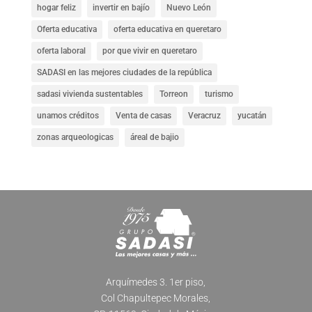
hogar feliz
invertir en bajío
Nuevo León
Oferta educativa
oferta educativa en queretaro
oferta laboral
por que vivir en queretaro
SADASI en las mejores ciudades de la república
sadasi vivienda sustentables
Torreon
turismo
unamos créditos
Venta de casas
Veracruz
yucatán
zonas arqueologicas
áreal de bajio
Arquímedes 3. 1er piso,
Col Chapultepec Morales,