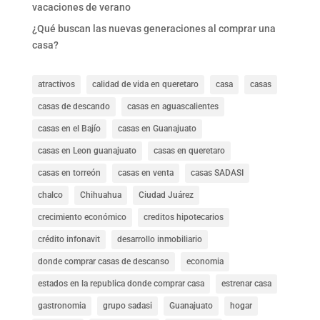
vacaciones de verano
¿Qué buscan las nuevas generaciones al comprar una
casa?
atractivos
calidad de vida en queretaro
casa
casas
casas de descando
casas en aguascalientes
casas en el Bajío
casas en Guanajuato
casas en Leon guanajuato
casas en queretaro
casas en torreón
casas en venta
casas SADASI
chalco
Chihuahua
Ciudad Juárez
crecimiento económico
creditos hipotecarios
crédito infonavit
desarrollo inmobiliario
donde comprar casas de descanso
economia
estados en la republica donde comprar casa
estrenar casa
gastronomia
grupo sadasi
Guanajuato
hogar