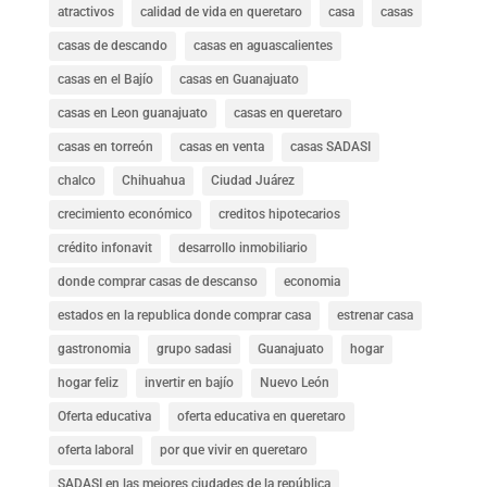
atractivos
calidad de vida en queretaro
casa
casas
casas de descando
casas en aguascalientes
casas en el Bajío
casas en Guanajuato
casas en Leon guanajuato
casas en queretaro
casas en torreón
casas en venta
casas SADASI
chalco
Chihuahua
Ciudad Juárez
crecimiento económico
creditos hipotecarios
crédito infonavit
desarrollo inmobiliario
donde comprar casas de descanso
economia
estados en la republica donde comprar casa
estrenar casa
gastronomia
grupo sadasi
Guanajuato
hogar
hogar feliz
invertir en bajío
Nuevo León
Oferta educativa
oferta educativa en queretaro
oferta laboral
por que vivir en queretaro
SADASI en las mejores ciudades de la república