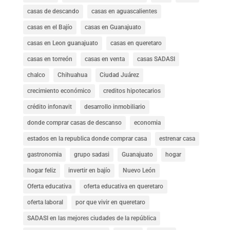
casas de descando
casas en aguascalientes
casas en el Bajío
casas en Guanajuato
casas en Leon guanajuato
casas en queretaro
casas en torreón
casas en venta
casas SADASI
chalco
Chihuahua
Ciudad Juárez
crecimiento económico
creditos hipotecarios
crédito infonavit
desarrollo inmobiliario
donde comprar casas de descanso
economia
estados en la republica donde comprar casa
estrenar casa
gastronomia
grupo sadasi
Guanajuato
hogar
hogar feliz
invertir en bajío
Nuevo León
Oferta educativa
oferta educativa en queretaro
oferta laboral
por que vivir en queretaro
SADASI en las mejores ciudades de la república