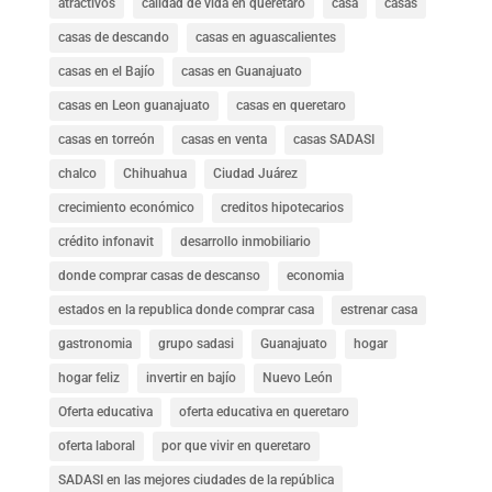
atractivos
calidad de vida en queretaro
casa
casas
casas de descando
casas en aguascalientes
casas en el Bajío
casas en Guanajuato
casas en Leon guanajuato
casas en queretaro
casas en torreón
casas en venta
casas SADASI
chalco
Chihuahua
Ciudad Juárez
crecimiento económico
creditos hipotecarios
crédito infonavit
desarrollo inmobiliario
donde comprar casas de descanso
economia
estados en la republica donde comprar casa
estrenar casa
gastronomia
grupo sadasi
Guanajuato
hogar
hogar feliz
invertir en bajío
Nuevo León
Oferta educativa
oferta educativa en queretaro
oferta laboral
por que vivir en queretaro
SADASI en las mejores ciudades de la república