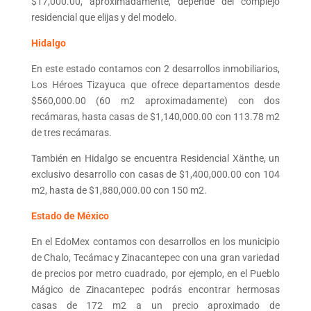
$17,000.00, aproximadamente, depende del complejo
residencial que elijas y del modelo.
Hidalgo
En este estado contamos con 2 desarrollos inmobiliarios,
Los Héroes Tizayuca que ofrece departamentos desde
$560,000.00 (60 m
2
aproximadamente) con dos
recámaras, hasta casas de $1,140,000.00 con 113.78 m
2
de tres recámaras.
También en Hidalgo se encuentra Residencial Xänthe, un
exclusivo desarrollo con casas de $1,400,000.00 con 104
m2, hasta de $1,880,000.00 con 150 m
2
.
Estado de México
En el EdoMex contamos con desarrollos en los municipio
de Chalo, Tecámac y Zinacantepec con una gran variedad
de precios por metro cuadrado, por ejemplo, en el Pueblo
Mágico de Zinacantepec podrás encontrar hermosas
casas de 172 m
2
a un precio aproximado de