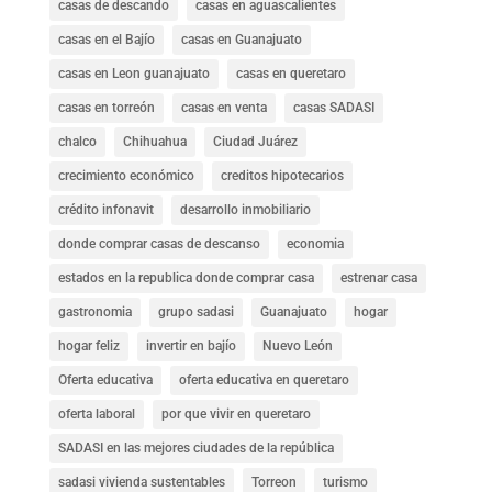
casas de descando
casas en aguascalientes
casas en el Bajío
casas en Guanajuato
casas en Leon guanajuato
casas en queretaro
casas en torreón
casas en venta
casas SADASI
chalco
Chihuahua
Ciudad Juárez
crecimiento económico
creditos hipotecarios
crédito infonavit
desarrollo inmobiliario
donde comprar casas de descanso
economia
estados en la republica donde comprar casa
estrenar casa
gastronomia
grupo sadasi
Guanajuato
hogar
hogar feliz
invertir en bajío
Nuevo León
Oferta educativa
oferta educativa en queretaro
oferta laboral
por que vivir en queretaro
SADASI en las mejores ciudades de la república
sadasi vivienda sustentables
Torreon
turismo