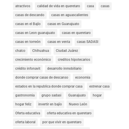
atractivos
calidad de vida en queretaro
casa
casas
casas de descando
casas en aguascalientes
casas en el Bajío
casas en Guanajuato
casas en Leon guanajuato
casas en queretaro
casas en torreón
casas en venta
casas SADASI
chalco
Chihuahua
Ciudad Juárez
crecimiento económico
creditos hipotecarios
crédito infonavit
desarrollo inmobiliario
donde comprar casas de descanso
economia
estados en la republica donde comprar casa
estrenar casa
gastronomia
grupo sadasi
Guanajuato
hogar
hogar feliz
invertir en bajío
Nuevo León
Oferta educativa
oferta educativa en queretaro
oferta laboral
por que vivir en queretaro