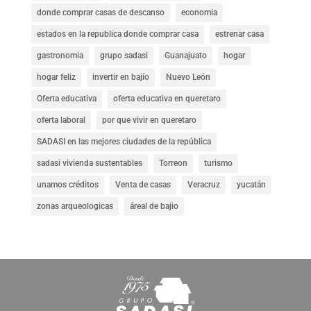
donde comprar casas de descanso
economia
estados en la republica donde comprar casa
estrenar casa
gastronomia
grupo sadasi
Guanajuato
hogar
hogar feliz
invertir en bajío
Nuevo León
Oferta educativa
oferta educativa en queretaro
oferta laboral
por que vivir en queretaro
SADASI en las mejores ciudades de la república
sadasi vivienda sustentables
Torreon
turismo
unamos créditos
Venta de casas
Veracruz
yucatán
zonas arqueologicas
áreal de bajio