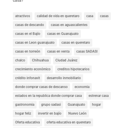
casa?
atractivos
calidad de vida en queretaro
casa
casas
casas de descando
casas en aguascalientes
casas en el Bajío
casas en Guanajuato
casas en Leon guanajuato
casas en queretaro
casas en torreón
casas en venta
casas SADASI
chalco
Chihuahua
Ciudad Juárez
crecimiento económico
creditos hipotecarios
crédito infonavit
desarrollo inmobiliario
donde comprar casas de descanso
economia
estados en la republica donde comprar casa
estrenar casa
gastronomia
grupo sadasi
Guanajuato
hogar
hogar feliz
invertir en bajío
Nuevo León
Oferta educativa
oferta educativa en queretaro