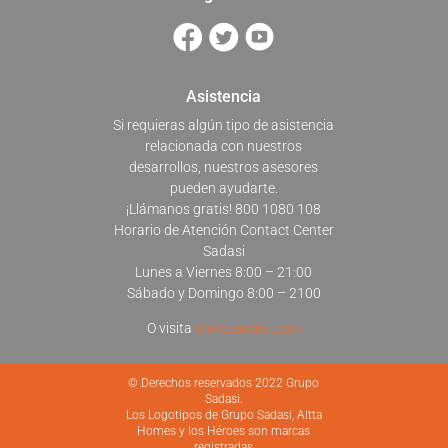
Asistencia
Si requieras algún tipo de asistencia
relacionada con nuestros
desarrollos, nuestros asesores
pueden ayudarte.
¡Llámanos gratis! 800 1080 108
Horario de Atención Contact Center
Sadasi
Lunes a Viernes 8:00 – 21:00
Sábado y Domingo 8:00 – 2100
O visita
www.sadasi.com
© Derechos reservados 2022 Grupo
Sadasi.
Los Logotipos de Grupo Sadasi, Altta
Homes y los Héroes son marcas
registradas