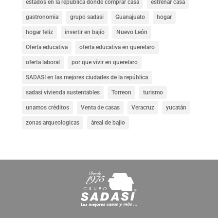
estados en la republica donde comprar casa
estrenar casa
gastronomia
grupo sadasi
Guanajuato
hogar
hogar feliz
invertir en bajío
Nuevo León
Oferta educativa
oferta educativa en queretaro
oferta laboral
por que vivir en queretaro
SADASI en las mejores ciudades de la república
sadasi vivienda sustentables
Torreon
turismo
unamos créditos
Venta de casas
Veracruz
yucatán
zonas arqueologicas
áreal de bajio