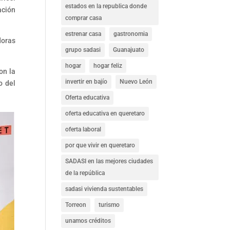
estados en la republica donde
ación
comprar casa
estrenar casa
gastronomia
doras
grupo sadasi
Guanajuato
hogar
hogar feliz
on la
invertir en bajío
Nuevo León
o del
Oferta educativa
oferta educativa en queretaro
oferta laboral
por que vivir en queretaro
SADASI en las mejores ciudades
de la república
sadasi vivienda sustentables
Torreon
turismo
unamos créditos