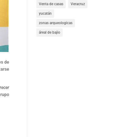
Venta de casas
Veracruz
yucatán
zonas arqueologicas
áreal de bajio
es de
tarse
recer
Grupo