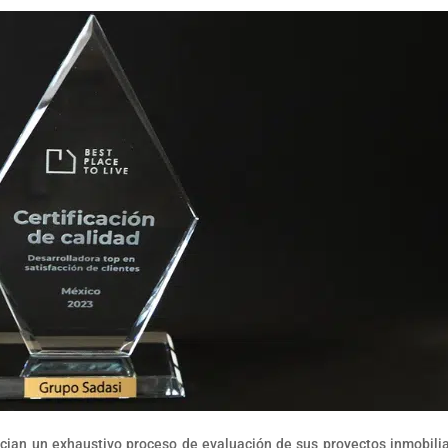
nician un exhaustivo proceso de evaluación de sus proyectos inmobilia