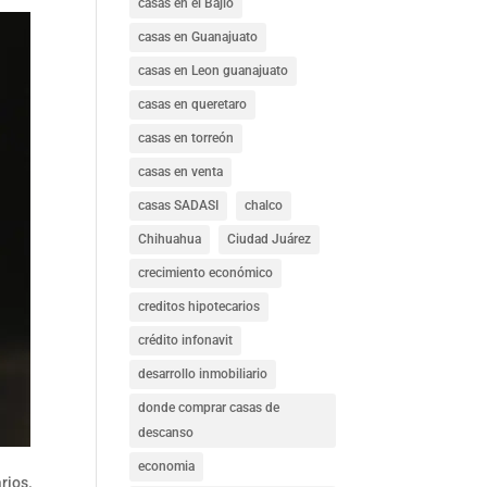
casas en el Bajío
casas en Guanajuato
casas en Leon guanajuato
casas en queretaro
casas en torreón
casas en venta
casas SADASI
chalco
Chihuahua
Ciudad Juárez
crecimiento económico
creditos hipotecarios
crédito infonavit
desarrollo inmobiliario
donde comprar casas de
descanso
economia
rios.