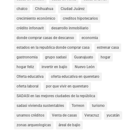
chalco
Chihuahua
Ciudad Juárez
crecimiento económico
creditos hipotecarios
crédito infonavit
desarrollo inmobiliario
donde comprar casas de descanso
economia
estados en la republica donde comprar casa
estrenar casa
gastronomia
grupo sadasi
Guanajuato
hogar
hogar feliz
invertir en bajío
Nuevo León
Oferta educativa
oferta educativa en queretaro
oferta laboral
por que vivir en queretaro
SADASI en las mejores ciudades de la república
sadasi vivienda sustentables
Torreon
turismo
unamos créditos
Venta de casas
Veracruz
yucatán
zonas arqueologicas
áreal de bajio