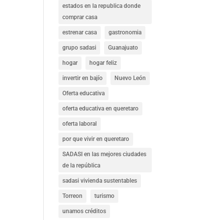
estados en la republica donde
comprar casa
estrenar casa
gastronomia
grupo sadasi
Guanajuato
hogar
hogar feliz
invertir en bajío
Nuevo León
Oferta educativa
oferta educativa en queretaro
oferta laboral
por que vivir en queretaro
SADASI en las mejores ciudades
de la república
sadasi vivienda sustentables
Torreon
turismo
unamos créditos