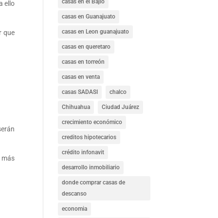
casas en el Bajío
 ello
casas en Guanajuato
casas en Leon guanajuato
r que
casas en queretaro
casas en torreón
casas en venta
casas SADASI
chalco
Chihuahua
Ciudad Juárez
crecimiento económico
serán
creditos hipotecarios
crédito infonavit
) más
desarrollo inmobiliario
donde comprar casas de
descanso
economia