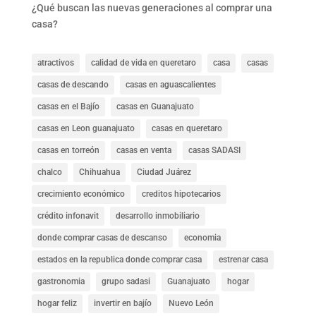
¿Qué buscan las nuevas generaciones al comprar una
casa?
atractivos
calidad de vida en queretaro
casa
casas
casas de descando
casas en aguascalientes
casas en el Bajío
casas en Guanajuato
casas en Leon guanajuato
casas en queretaro
casas en torreón
casas en venta
casas SADASI
chalco
Chihuahua
Ciudad Juárez
crecimiento económico
creditos hipotecarios
crédito infonavit
desarrollo inmobiliario
donde comprar casas de descanso
economia
estados en la republica donde comprar casa
estrenar casa
gastronomia
grupo sadasi
Guanajuato
hogar
hogar feliz
invertir en bajío
Nuevo León