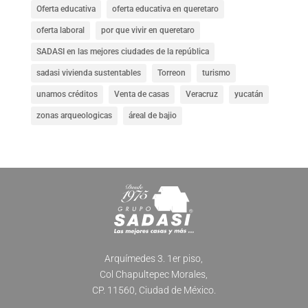
Oferta educativa
oferta educativa en queretaro
oferta laboral
por que vivir en queretaro
SADASI en las mejores ciudades de la república
sadasi vivienda sustentables
Torreon
turismo
unamos créditos
Venta de casas
Veracruz
yucatán
zonas arqueologicas
áreal de bajio
Arquímedes 3. 1er piso,
Col Chapultepec Morales,
CP. 11560, Ciudad de México.