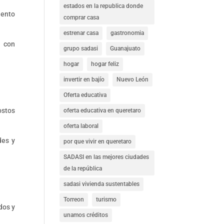
estados en la republica donde
iento
comprar casa
estrenar casa
gastronomia
a con
grupo sadasi
Guanajuato
hogar
hogar feliz
invertir en bajío
Nuevo León
Oferta educativa
ostos
oferta educativa en queretaro
oferta laboral
des y
por que vivir en queretaro
SADASI en las mejores ciudades
de la república
sadasi vivienda sustentables
Torreon
turismo
dos y
unamos créditos