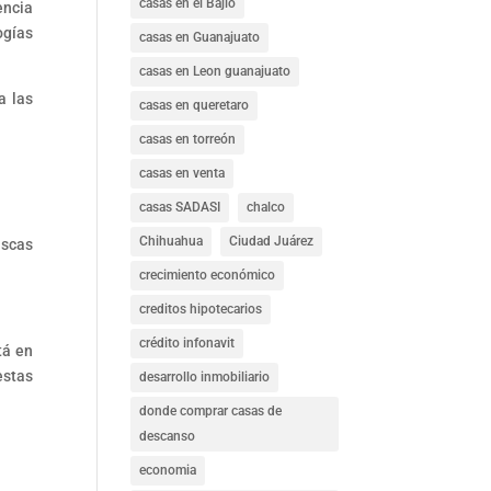
casas en el Bajío
encia
ogías
casas en Guanajuato
casas en Leon guanajuato
a las
casas en queretaro
casas en torreón
casas en venta
casas SADASI
chalco
Chihuahua
Ciudad Juárez
uscas
crecimiento económico
creditos hipotecarios
crédito infonavit
tá en
estas
desarrollo inmobiliario
donde comprar casas de
descanso
economia