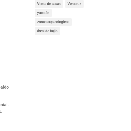
Venta de casas
Veracruz
yucatán
zonas arqueologicas
áreal de bajio
paldo
nial.
s.