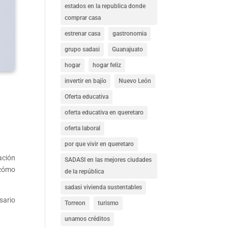
estados en la republica donde
comprar casa
estrenar casa
gastronomia
grupo sadasi
Guanajuato
hogar
hogar feliz
invertir en bajío
Nuevo León
Oferta educativa
oferta educativa en queretaro
oferta laboral
por que vivir en queretaro
ación
SADASI en las mejores ciudades
 cómo
de la república
sadasi vivienda sustentables
sario
Torreon
turismo
unamos créditos