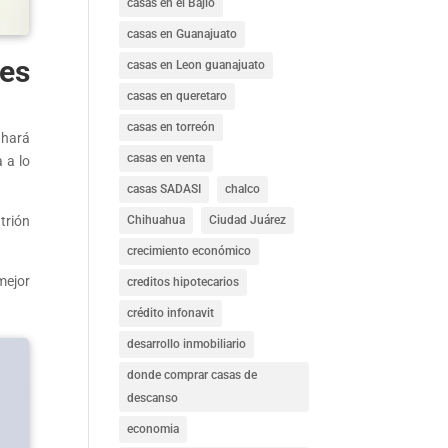
casas en el Bajío
casas en Guanajuato
 es
casas en Leon guanajuato
casas en queretaro
casas en torreón
 hará
casas en venta
 a lo
casas SADASI
chalco
Chihuahua
Ciudad Juárez
trión
crecimiento económico
mejor
creditos hipotecarios
crédito infonavit
desarrollo inmobiliario
donde comprar casas de
descanso
economia