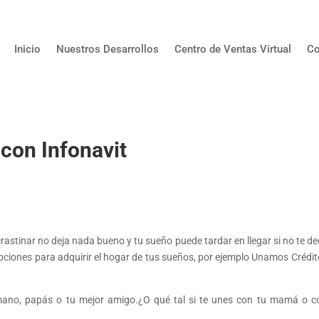
Inicio
Nuestros Desarrollos
Centro de Ventas Virtual
Co
con Infonavit
astinar no deja nada bueno y tu sueño puede tardar en llegar si no te de
pciones para adquirir el hogar de tus sueños, por ejemplo Unamos Crédito
rmano, papás o tu mejor amigo.¿O qué tal si te unes con tu mamá o c