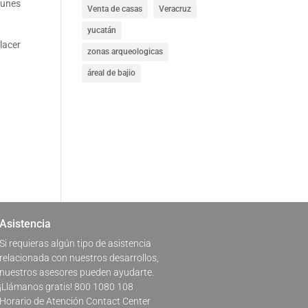
 unes
Venta de casas
Veracruz
yucatán
lacer
zonas arqueologicas
áreal de bajio
Asistencia
Si requieras algún tipo de asistencia
relacionada con nuestros desarrollos,
nuestros asesores pueden ayudarte.
¡Llámanos gratis! 800 1080 108
Horario de Atención Contact Center