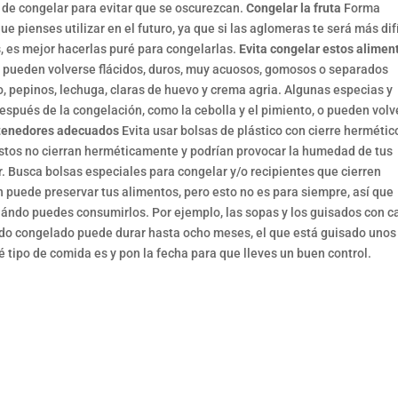
 de congelar para evitar que se oscurezcan.
Congelar la fruta
Forma
e pienses utilizar en el futuro, ya que si las aglomeras te será más difí
, es mejor hacerlas puré para congelarlas.
Evita congelar estos alimen
s pueden volverse flácidos, duros, muy acuosos, gomosos o separados
io, pepinos, lechuga, claras de huevo y crema agria. Algunas especias y
pués de la congelación, como la cebolla y el pimiento, o pueden volv
ntenedores adecuados
Evita usar bolsas de plástico con cierre hermétic
estos no cierran herméticamente y podrían provocar la humedad de tus
er. Busca bolsas especiales para congelar y/o recipientes que cierren
 puede preservar tus alimentos, pero esto no es para siempre, así que
uándo puedes consumirlos. Por ejemplo, las sopas y los guisados con c
udo congelado puede durar hasta ocho meses, el que está guisado unos
tipo de comida es y pon la fecha para que lleves un buen control.