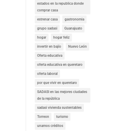
estados en la republica donde
comprar casa
estrenar casa
gastronomia
grupo sadasi
Guanajuato
hogar
hogar feliz
invertir en bajío
Nuevo León
Oferta educativa
oferta educativa en queretaro
oferta laboral
por que vivir en queretaro
SADASI en las mejores ciudades
de la república
sadasi vivienda sustentables
Torreon
turismo
unamos créditos