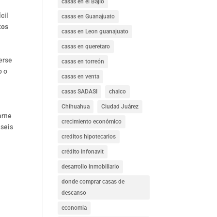
casas en el Bajío
cil
casas en Guanajuato
tos
casas en Leon guanajuato
casas en queretaro
erse
casas en torreón
o o
casas en venta
casas SADASI
chalco
Chihuahua
Ciudad Juárez
arne
crecimiento económico
 seis
creditos hipotecarios
crédito infonavit
desarrollo inmobiliario
donde comprar casas de
descanso
economia