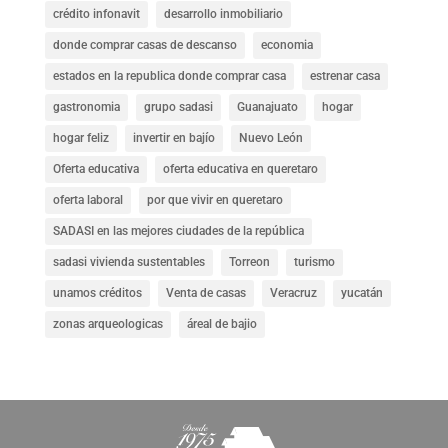
crédito infonavit
desarrollo inmobiliario
donde comprar casas de descanso
economia
estados en la republica donde comprar casa
estrenar casa
gastronomia
grupo sadasi
Guanajuato
hogar
hogar feliz
invertir en bajío
Nuevo León
Oferta educativa
oferta educativa en queretaro
oferta laboral
por que vivir en queretaro
SADASI en las mejores ciudades de la república
sadasi vivienda sustentables
Torreon
turismo
unamos créditos
Venta de casas
Veracruz
yucatán
zonas arqueologicas
áreal de bajio