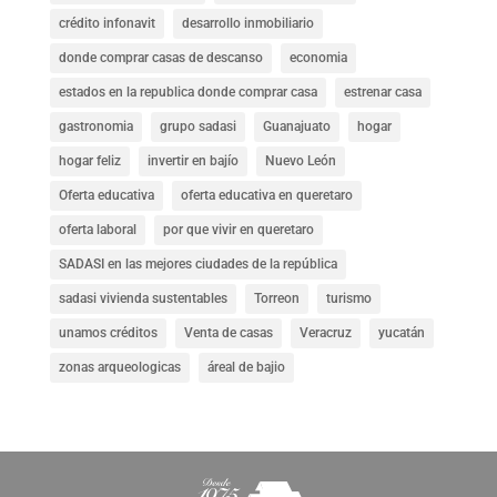
crédito infonavit
desarrollo inmobiliario
donde comprar casas de descanso
economia
estados en la republica donde comprar casa
estrenar casa
gastronomia
grupo sadasi
Guanajuato
hogar
hogar feliz
invertir en bajío
Nuevo León
Oferta educativa
oferta educativa en queretaro
oferta laboral
por que vivir en queretaro
SADASI en las mejores ciudades de la república
sadasi vivienda sustentables
Torreon
turismo
unamos créditos
Venta de casas
Veracruz
yucatán
zonas arqueologicas
áreal de bajio