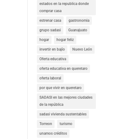
estados en la republica donde
comprar casa
estrenar casa
gastronomia
grupo sadasi
Guanajuato
hogar
hogar feliz
invertir en bajío
Nuevo León
Oferta educativa
oferta educativa en queretaro
oferta laboral
por que vivir en queretaro
SADASI en las mejores ciudades
de la república
sadasi vivienda sustentables
Torreon
turismo
unamos créditos