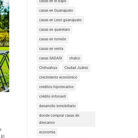
casas en el Bajío
casas en Guanajuato
casas en Leon guanajuato
casas en queretaro
casas en torreón
casas en venta
casas SADASI
chalco
Chihuahua
Ciudad Juárez
crecimiento económico
creditos hipotecarios
crédito infonavit
desarrollo inmobiliario
donde comprar casas de
descanso
e
economia
 El