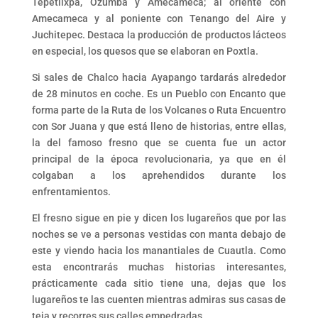
Tepetlixpa, Ozumba y Amecameca; al oriente con
Amecameca y al poniente con Tenango del Aire y
Juchitepec. Destaca la producción de productos lácteos
en especial, los quesos que se elaboran en Poxtla.
Si sales de Chalco hacia Ayapango tardarás alrededor
de 28 minutos en coche. Es un Pueblo con Encanto que
forma parte de la Ruta de los Volcanes o Ruta Encuentro
con Sor Juana y que está lleno de historias, entre ellas,
la del famoso fresno que se cuenta fue un actor
principal de la época revolucionaria, ya que en él
colgaban a los aprehendidos durante los
enfrentamientos.
El fresno sigue en pie y dicen los lugareños que por las
noches se ve a personas vestidas con manta debajo de
este y viendo hacia los manantiales de Cuautla. Como
esta encontrarás muchas historias interesantes,
prácticamente cada sitio tiene una, dejas que los
lugareños te las cuenten mientras admiras sus casas de
teja y recorres sus calles empedradas.