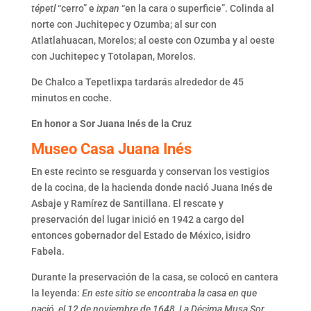
tépetl
“cerro” e
ixpan
“en la cara o superficie”. Colinda al
norte con Juchitepec y Ozumba; al sur con
Atlatlahuacan, Morelos; al oeste con Ozumba y al oeste
con Juchitepec y Totolapan, Morelos.
De Chalco a Tepetlixpa tardarás alrededor de 45
minutos en coche.
En honor a Sor Juana Inés de la Cruz
Museo Casa Juana Inés
En este recinto se resguarda y conservan los vestigios
de la cocina, de la hacienda donde nació Juana Inés de
Asbaje y Ramírez de Santillana. El rescate y
preservación del lugar inició en 1942 a cargo del
entonces gobernador del Estado de México, isidro
Fabela.
Durante la preservación de la casa, se colocó en cantera
la leyenda:
En este sitio se encontraba la casa en que
nació, el 12 de noviembre de 1648, La Décima Musa Sor