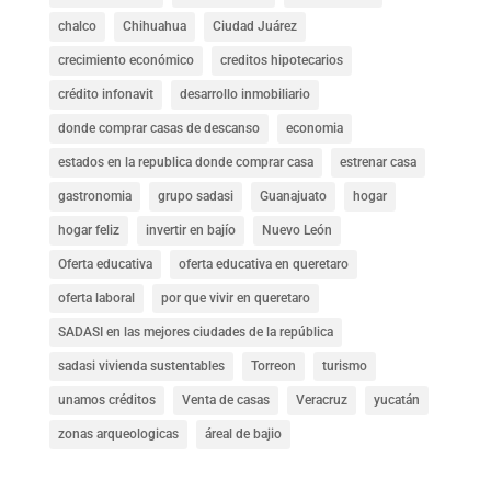
chalco
Chihuahua
Ciudad Juárez
crecimiento económico
creditos hipotecarios
crédito infonavit
desarrollo inmobiliario
donde comprar casas de descanso
economia
estados en la republica donde comprar casa
estrenar casa
gastronomia
grupo sadasi
Guanajuato
hogar
hogar feliz
invertir en bajío
Nuevo León
Oferta educativa
oferta educativa en queretaro
oferta laboral
por que vivir en queretaro
SADASI en las mejores ciudades de la república
sadasi vivienda sustentables
Torreon
turismo
unamos créditos
Venta de casas
Veracruz
yucatán
zonas arqueologicas
áreal de bajio