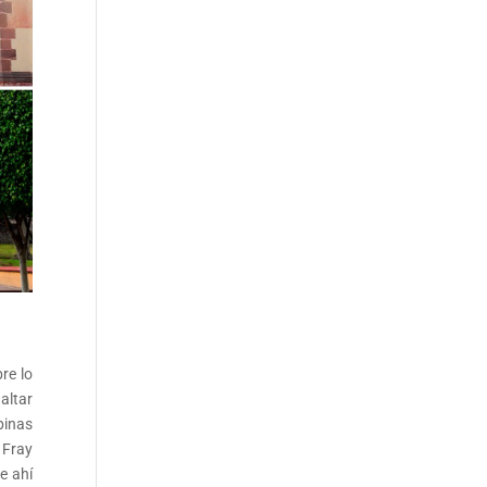
re lo
altar
pinas
 Fray
e ahí