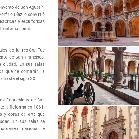
Convento de San Agustín,
Porfirio Díaz lo convirtió
ictóricas y escultóricas
l e internacional.
ales de la región. Fue
ento de San Francisco,
la ciudad. En sus salas
cos que te contarán la
ca hasta el siglo XX.
jas Capuchinas de San
nte la Reforma en 1861.
os y obras de arte que
iudad. En sus salas se
mporáneo nacional e