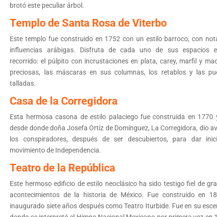
brotó este peculiar árbol.
Templo de Santa Rosa de Viterbo
Este templo fue construido en 1752 con un estilo barroco, con not
influencias arábigas. Disfruta de cada uno de sus espacios 
recorrido: el púlpito con incrustaciones en plata, carey, marfil y ma
preciosas, las máscaras en sus columnas, los retablos y las pu
talladas.
Casa de la Corregidora
Esta hermosa casona de estilo palaciego fue construida en 1770 
desde donde doña Josefa Ortiz de Domínguez, La Corregidora, dio av
los conspiradores, después de ser descubiertos, para dar inic
movimiento de Independencia.
Teatro de la República
Este hermoso edificio de estilo neoclásico ha sido testigo fiel de gr
acontecimientos de la historia de México. Fue construido en 1
inaugurado siete años después como Teatro Iturbide. Fue en su esce
donde se interpretó el Himno Nacional Mexicano por primera vez en 