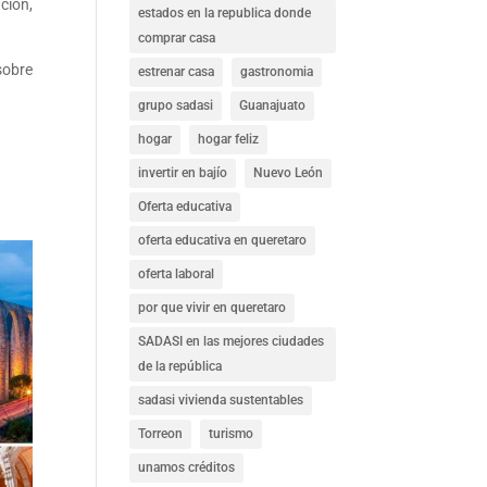
ción,
estados en la republica donde
comprar casa
sobre
estrenar casa
gastronomia
grupo sadasi
Guanajuato
hogar
hogar feliz
invertir en bajío
Nuevo León
Oferta educativa
oferta educativa en queretaro
oferta laboral
por que vivir en queretaro
SADASI en las mejores ciudades
de la república
sadasi vivienda sustentables
Torreon
turismo
unamos créditos