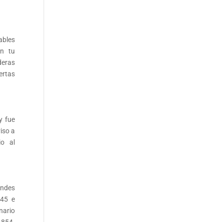
ables
en tu
deras
ertas
y fue
iso a
io al
andes
845 e
nario
1854.