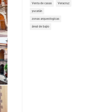
Venta de casas
Veracruz
yucatán
zonas arqueologicas
áreal de bajio