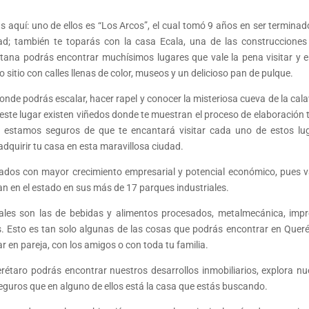
 aquí: uno de ellos es “Los Arcos”, el cual tomó 9 años en ser terminado
ad; también te toparás con la casa Ecala, una de las construccione
etana podrás encontrar muchísimos lugares que vale la pena visitar y e
sitio con calles llenas de color, museos y un delicioso pan de pulque.
donde podrás escalar, hacer rapel y conocer la misteriosa cueva de la cala
ste lugar existen viñedos donde te muestran el proceso de elaboración 
estamos seguros de que te encantará visitar cada uno de estos lu
adquirir tu casa en esta maravillosa ciudad.
tados con mayor crecimiento empresarial y potencial económico, pues v
 en el estado en sus más de 17 parques industriales.
iales son las de bebidas y alimentos procesados, metalmecánica, impr
ras. Esto es tan solo algunas de las cosas que podrás encontrar en Queré
 en pareja, con los amigos o con toda tu familia.
rétaro podrás encontrar nuestros desarrollos inmobiliarios, explora nu
eguros que en alguno de ellos está la casa que estás buscando.