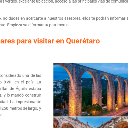
s verdes, excelente ubicación, acceso a las principales vías de comunica
io, no dudes en acercarte a nuestros asesores, ellos te podrán informar 
uste. Empieza ya a formar tu patrimonio.
ares para visitar en Querétaro
s considerado una de las
o XVIII en el país. La
illar de Águila estaba
, y lo mandó construir
ciudad. La impresionante
 250 metros de largo, y
ra.