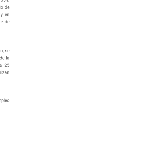
jo de
 y en
de de
o, se
de la
 a 25
nizan
mpleo