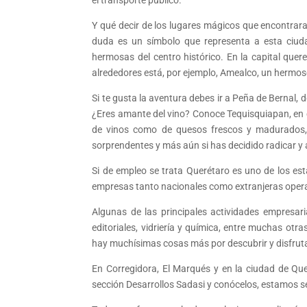
Y qué decir de los lugares mágicos que encontraras
duda es un símbolo que representa a esta ciud
hermosas del centro histórico. En la capital quer
alrededores está, por ejemplo, Amealco, un hermoso 
Si te gusta la aventura debes ir a Peña de Bernal, 
¿Eres amante del vino? Conoce Tequisquiapan, en e
de vinos como de quesos frescos y madurados, 
sorprendentes y más aún si has decidido radicar y 
Si de empleo se trata Querétaro es uno de los es
empresas tanto nacionales como extranjeras operan
Algunas de las principales actividades empresar
editoriales, vidriería y química, entre muchas ot
hay muchísimas cosas más por descubrir y disfrutar
En Corregidora, El Marqués y en la ciudad de Que
sección Desarrollos Sadasi y conócelos, estamos s