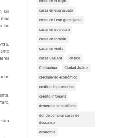
casas en el Bajío
casas en Guanajuato
, sin
s más
casas en Leon guanajuato
n los
casas en queretaro
casas en torreón
vera.
casas en venta
tanto
gares
casas SADASI
chalco
Chihuahua
Ciudad Juárez
arias
crecimiento económico
creditos hipotecarios
enta,
crédito infonavit
taro,
desarrollo inmobiliario
donde comprar casas de
estra
descanso
economia