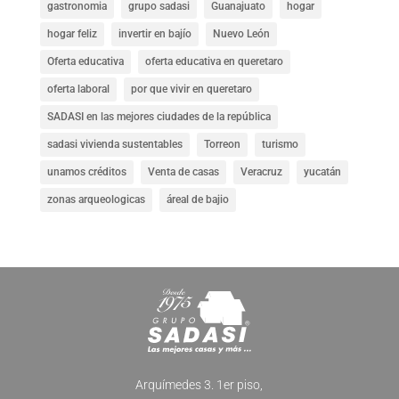
gastronomia
grupo sadasi
Guanajuato
hogar
hogar feliz
invertir en bajío
Nuevo León
Oferta educativa
oferta educativa en queretaro
oferta laboral
por que vivir en queretaro
SADASI en las mejores ciudades de la república
sadasi vivienda sustentables
Torreon
turismo
unamos créditos
Venta de casas
Veracruz
yucatán
zonas arqueologicas
áreal de bajio
Arquímedes 3. 1er piso,